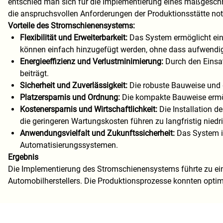
entschied man sich für die Implementierung eines maßgeschnei
die anspruchsvollen Anforderungen der Produktionsstätte no
Vorteile des Stromschienensystems:
Flexibilität und Erweiterbarkeit:
Das System ermöglicht ein
können einfach hinzugefügt werden, ohne dass aufwend
Energieeffizienz und Verlustminimierung:
Durch den Einsat
beiträgt.
Sicherheit und Zuverlässigkeit:
Die robuste Bauweise und 
Platzersparnis und Ordnung:
Die kompakte Bauweise ermög
Kostenersparnis und Wirtschaftlichkeit:
Die Installation d
die geringeren Wartungskosten führen zu langfristig niedr
Anwendungsvielfalt und Zukunftssicherheit:
Das System i
Automatisierungssystemen.
Ergebnis
Die Implementierung des Stromschienensystems führte zu einer 
Automobilherstellers. Die Produktionsprozesse konnten optimie