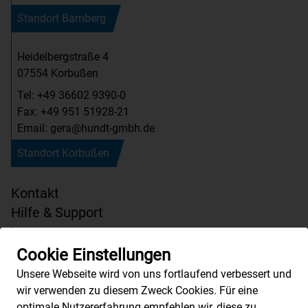
Standort Bamberg
Heidelbergstraße 4
07554 Korbußen
Tel: +49 36602 9390-0
Fax: +49 951 51928-21
Email: gera@hundt-gmbh.de
Standort Korbußen
Kontakt
Hilfe & Support
Impressum
Datenschutzerklärung
Cookie Einstellungen
AGB
Unsere Webseite wird von uns fortlaufend verbessert und
wir verwenden zu diesem Zweck Cookies. Für eine
optimale Nutzererfahrung empfehlen wir, diese zu